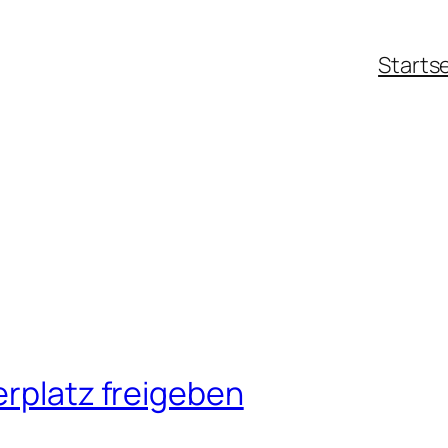
Starts
erplatz freigeben