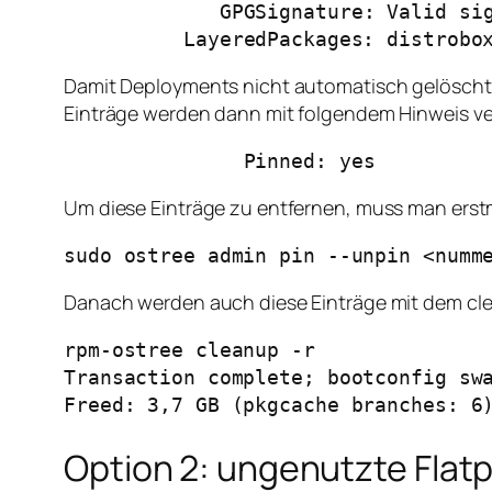
             GPGSignature: Valid signature by ACB5EE4E831C74BB7C168D27F55AD3FB5323552A

          LayeredPackages: distr
Damit Deployments nicht automatisch gelöscht 
Einträge werden dann mit folgendem Hinweis v
               Pinned: yes
Um diese Einträge zu entfernen, muss man erstm
sudo ostree admin pin --unpin <numm
Danach werden auch diese Einträge mit dem cle
rpm-ostree cleanup -r 

Transaction complete; bootconfig swa
Freed: 3,7 GB (pkgcache branches: 6
Option 2: ungenutzte Flat