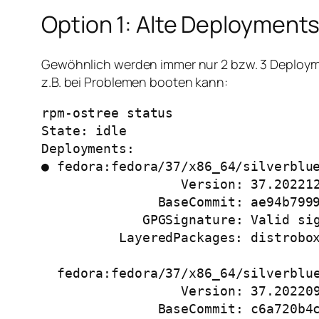
Option 1: Alte Deployment
Gewöhnlich werden immer nur 2 bzw. 3 Deployment
z.B. bei Problemen booten kann:
rpm-ostree status

State: idle

Deployments:

● fedora:fedora/37/x86_64/silverblue
                  Version: 37.20221210.0 (2022-12-10T00:41:48Z)

               BaseCommit: ae94b79996705356a2aa95038f6155a8132899bbd6d63762b563ba7cb7e46de3

             GPGSignature: Valid signature by ACB5EE4E831C74BB7C168D27F55AD3FB5323552A

          LayeredPackages: distrobox powertop vim

  fedora:fedora/37/x86_64/silverblue

                  Version: 37.20220925.n.0 (2022-09-25T08:01:09Z)

               BaseCommit: c6a720b4ca644974554dc7069d0e6bd7f3f091cff702345024196b5295657413
