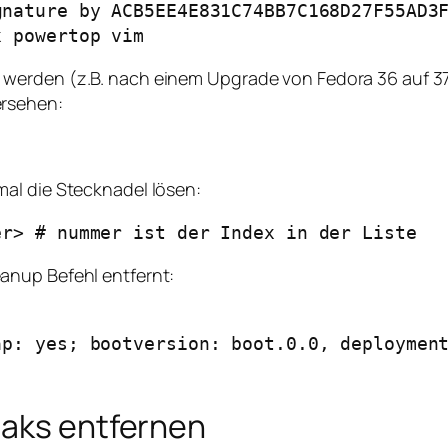
obox powertop vim
werden (z.B. nach einem Upgrade von Fedora 36 auf 3
ersehen:
al die Stecknadel lösen:
er> # nummer ist der Index in der Liste
anup Befehl entfernt:
p: yes; bootversion: boot.0.0, deployment
)
paks entfernen