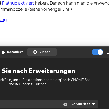
d
Flathub aktiviert
haben. Danach kann man die Anwe
ommandozeile (siehe vorheriger Link).