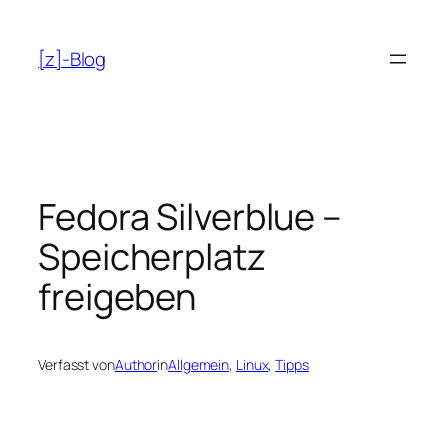
Zum
Inhalt
[z]-Blog
springen
Fedora Silverblue –
Speicherplatz
freigeben
Verfasst von
Author
in
Allgemein
, 
Linux
, 
Tipps