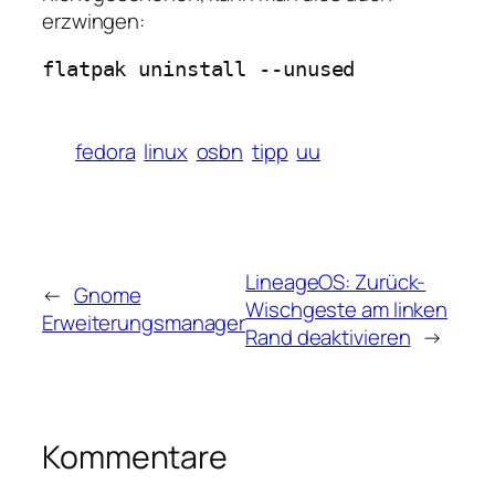
erzwingen:
flatpak uninstall --unused
fedora
linux
osbn
tipp
uu
LineageOS: Zurück-
←
Gnome
Wischgeste am linken
Erweiterungsmanager
Rand deaktivieren
→
Kommentare