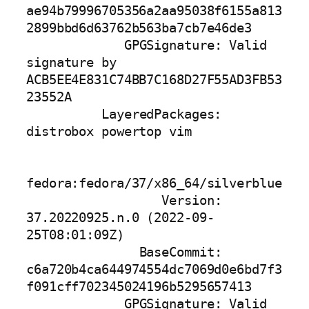
ae94b79996705356a2aa95038f6155a813
2899bbd6d63762b563ba7cb7e46de3

             GPGSignature: Valid 
signature by 
ACB5EE4E831C74BB7C168D27F55AD3FB53
23552A

          LayeredPackages: 
distrobox powertop vim

fedora:fedora/37/x86_64/silverblue

                  Version: 
37.20220925.n.0 (2022-09-
25T08:01:09Z)

               BaseCommit: 
c6a720b4ca644974554dc7069d0e6bd7f3
f091cff702345024196b5295657413

             GPGSignature: Valid 