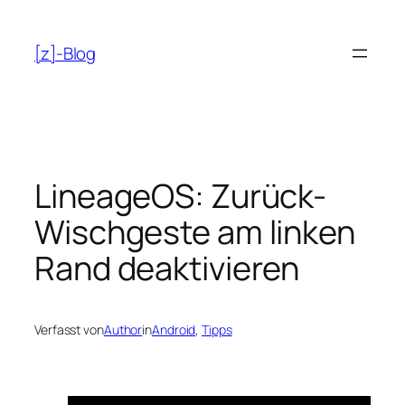
Zum
Inhalt
[z]-Blog
springen
LineageOS: Zurück-
Wischgeste am linken
Rand deaktivieren
Verfasst von
Author
in
Android
, 
Tipps