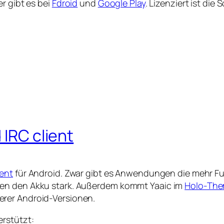
r gibt es bei
Fdroid
und
Google Play
. Lizenziert ist die
 IRC client
ient
für Android. Zwar gibt es Anwendungen die mehr Fu
hen den Akku stark. Außerdem kommt Yaaic im
Holo-Th
rer Android-Versionen.
rstützt: