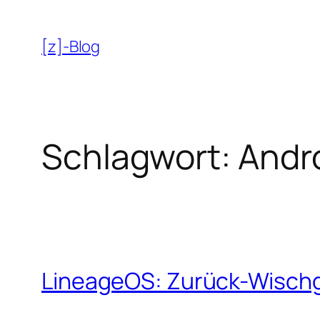
Zum
Inhalt
[z]-Blog
springen
Schlagwort:
Andr
LineageOS: Zurück-Wischg