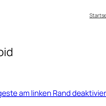
Starts
oid
este am linken Rand deaktivie