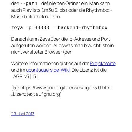
den
definierten Ordner ein. Man kann
--path=
auch Playlists (
.m3u
&
.pls
) oder die Rhythmbox-
Musikbibliothek nutzen.
Danach kann Zeya über die ip-Adresse und Port
aufgerufen werden. Alles was man braucht ist ein
nicht veralteter Browser (der
Weitere Informationen gibt es auf der
Projektseite
und im
ubuntuusers.de-Wiki
. Die Lizenz ist die
[AGPLv3][5].
[5]: https://www.gnu.org/licenses/agpl-3.0.html
„Lizenztext auf gnu.org“
29. Juni 2013