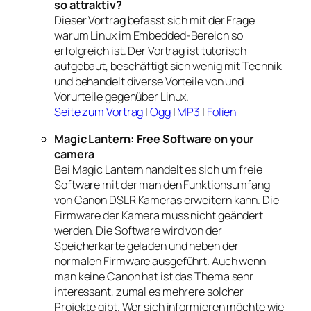
so attraktiv?
Dieser Vortrag befasst sich mit der Frage
warum Linux im Embedded-Bereich so
erfolgreich ist. Der Vortrag ist tutorisch
aufgebaut, beschäftigt sich wenig mit Technik
und behandelt diverse Vorteile von und
Vorurteile gegenüber Linux.
Seite zum Vortrag
|
Ogg
|
MP3
|
Folien
Magic Lantern: Free Software on your
camera
Bei Magic Lantern handelt es sich um freie
Software mit der man den Funktionsumfang
von Canon DSLR Kameras erweitern kann. Die
Firmware der Kamera muss nicht geändert
werden. Die Software wird von der
Speicherkarte geladen und neben der
normalen Firmware ausgeführt. Auch wenn
man keine Canon hat ist das Thema sehr
interessant, zumal es mehrere solcher
Projekte gibt. Wer sich informieren möchte wie