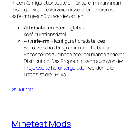
In den Konfigurationsdateien für safe-rm kann man
festlegen welche Verzeichnisse oder Dateien von
safe-rm
geschützt
werden sollen.
/etc/safe-rm.conf
– globale
Konfigurationsdatei
~/.safe-rm
– Konfigurationsdatei des
Benutzers Das Programm ist in Debains
Repositories zu finden oder bei manch anderer
Distribution. Das Programm kann auch von der
Projektseite
heruntergeladen
werden. Die
Lizenz ist die GPLv3.
25. Juli 2013
Minetest Mods