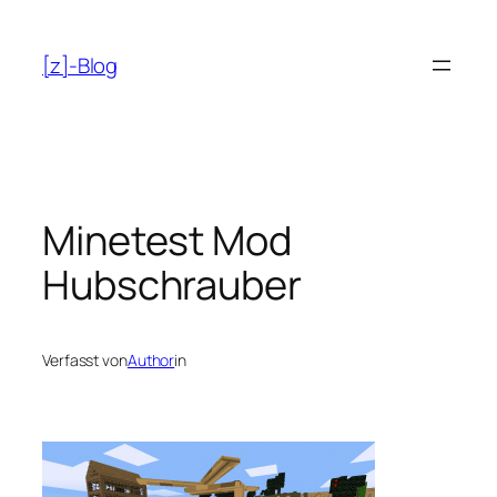
Zum
Inhalt
[z]-Blog
springen
Minetest Mod
Hubschrauber
Verfasst von
Author
in