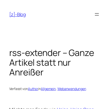
Zum
Inhalt
[z]-Blog
springen
rss-extender – Ganze
Artikel statt nur
Anreißer
Verfasst von
Author
in
Allgemein
, 
Webanwendungen