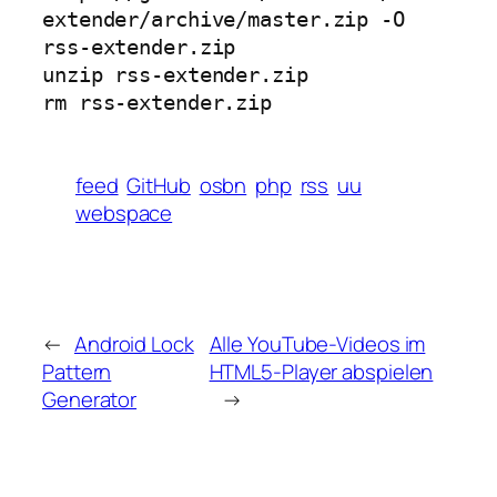
extender/archive/master.zip -O 
rss-extender.zip

unzip rss-extender.zip

feed
GitHub
osbn
php
rss
uu
webspace
←
Android Lock
Alle YouTube-Videos im
Pattern
HTML5-Player abspielen
Generator
→